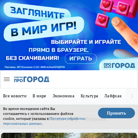
Все новости
В мире
Экономика
Культура
Лайфхак
Здор
Во время посещения сайта Вы
Принять
соглашаетесь с использованием файлов
Новости по тэгу
Петровск
cookie, которые указаны в
Политике обработки
персональных данных
.