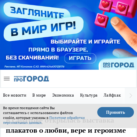
Все новости
В мире
Экономика
Культура
Лайфхак
Здор
Во время посещения сайта Вы
Принять
соглашаетесь с использованием файлов
cookie, которые указаны в
Политике обработки
В Саратове открылась выставка
персональных данных
.
плакатов о любви, вере и героизме