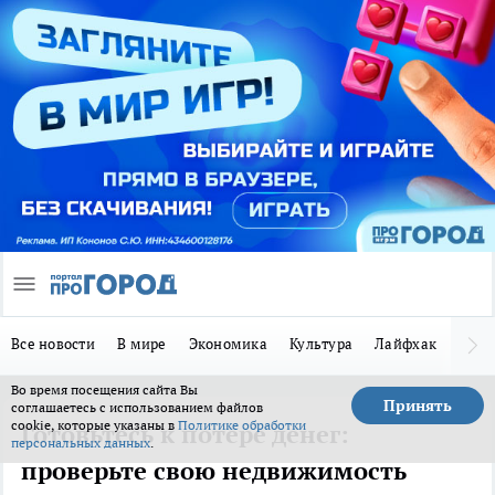
Все новости
В мире
Экономика
Культура
Лайфхак
Здор
Во время посещения сайта Вы
Принять
соглашаетесь с использованием файлов
cookie, которые указаны в
Политике обработки
Готовьтесь к потере денег:
персональных данных
.
проверьте свою недвижимость