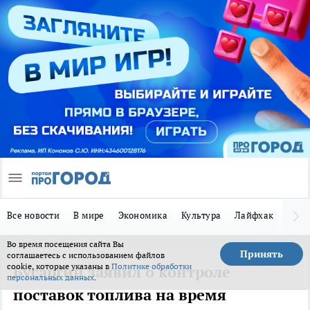
Все новости
В мире
Экономика
Культура
Лайфхак
Здор
Во время посещения сайта Вы
Принять
соглашаетесь с использованием файлов
cookie, которые указаны в
Политике обработки
Бусаргин заявил о контроле
персональных данных
.
поставок топлива на время