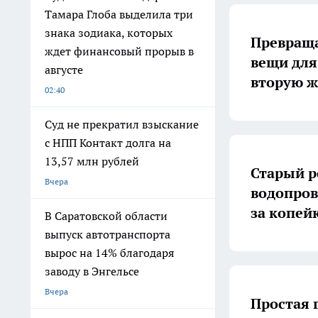
Тамара Глоба выделила три
знака зодиака, которых
Превраща
ждет финансовый прорыв в
вещи для
августе
вторую ж
02:40
Суд не прекратил взыскание
с НПП Контакт долга на
13,57 млн рублей
Старый р
Вчера
водопров
за копей
В Саратовской области
выпуск автотранспорта
вырос на 14% благодаря
заводу в Энгельсе
Вчера
Простая 