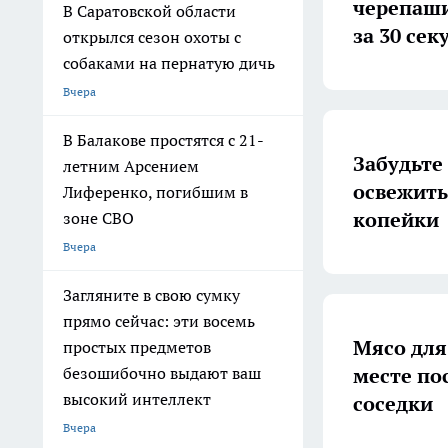
черепаши
В Саратовской области
за 30 сек
открылся сезон охоты с
собаками на пернатую дичь
Вчера
В Балакове простятся с 21-
Забудьте
летним Арсением
освежить
Лиференко, погибшим в
копейки
зоне СВО
Вчера
Загляните в свою сумку
прямо сейчас: эти восемь
Мясо для
простых предметов
месте пос
безошибочно выдают ваш
высокий интеллект
соседки
Вчера