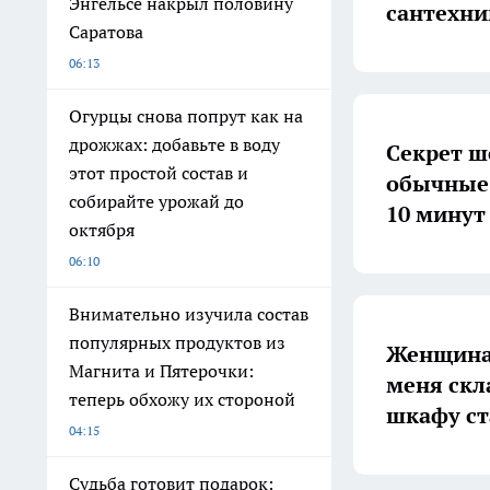
Энгельсе накрыл половину
сантехни
Саратова
06:13
Огурцы снова попрут как на
дрожжах: добавьте в воду
Секрет ш
этот простой состав и
обычные 
собирайте урожай до
10 минут
октября
06:10
Внимательно изучила состав
популярных продуктов из
Женщина 
Магнита и Пятерочки:
меня скл
теперь обхожу их стороной
шкафу ст
04:15
Судьба готовит подарок: