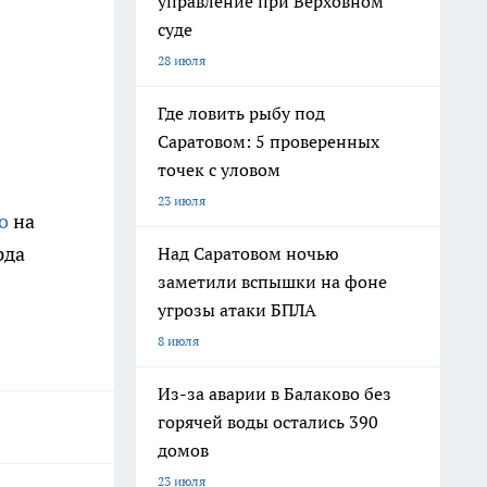
управление при Верховном
суде
28 июля
Где ловить рыбу под
Саратовом: 5 проверенных
точек с уловом
23 июля
о
на
рда
Над Саратовом ночью
заметили вспышки на фоне
угрозы атаки БПЛА
8 июля
Из-за аварии в Балаково без
горячей воды остались 390
домов
23 июля