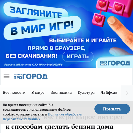
Все новости
В мире
Экономика
Культура
Лайфхак
Здор
Во время посещения сайта Вы
Принять
соглашаетесь с использованием файлов
cookie, которые указаны в
Политике обработки
В Саратове вчетверо вырос интерес
персональных данных
.
к способам сделать бензин дома