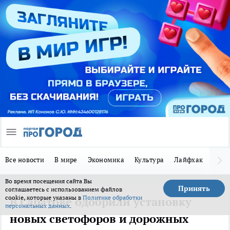
Все новости
В мире
Экономика
Культура
Лайфхак
Здор
Во время посещения сайта Вы
Принять
соглашаетесь с использованием файлов
cookie, которые указаны в
Политике обработки
В Саратове одобрили установку
персональных данных
.
новых светофоров и дорожных