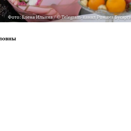
Фото: Елена Ильина / © Telegram-канал Романа Бусарг
йловны