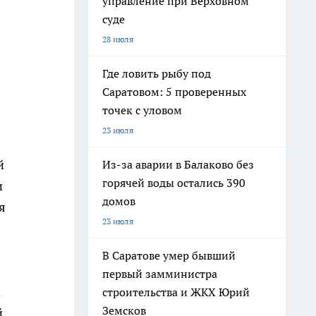
управление при Верховном
суде
28 июля
Где ловить рыбу под
Саратовом: 5 проверенных
точек с уловом
23 июля
й
Из-за аварии в Балаково без
горячей воды остались 390
и
домов
я
23 июля
В Саратове умер бывший
первый замминистра
а
строительства и ЖКХ Юрий
Земсков
й