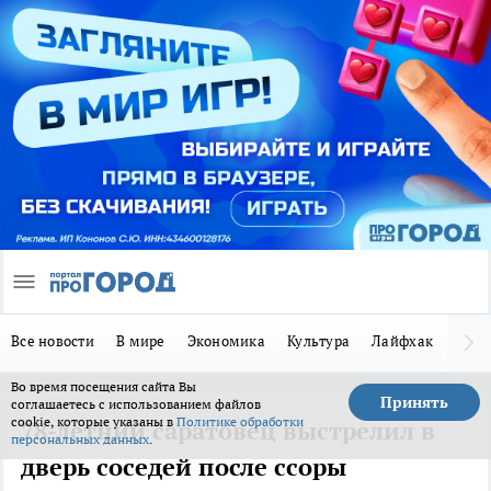
Все новости
В мире
Экономика
Культура
Лайфхак
Здор
Во время посещения сайта Вы
Принять
соглашаетесь с использованием файлов
cookie, которые указаны в
Политике обработки
78-летний саратовец выстрелил в
персональных данных
.
дверь соседей после ссоры