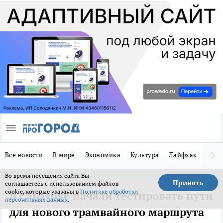
Все новости
В мире
Экономика
Культура
Лайфхак
Здор
Во время посещения сайта Вы
Принять
соглашаетесь с использованием файлов
cookie, которые указаны в
Политике обработки
В Саратове начали тестировать пути
персональных данных
.
для нового трамвайного маршрута