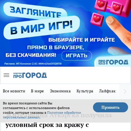
Все новости
В мире
Экономика
Культура
Лайфхак
Здор
Во время посещения сайта Вы
Принять
соглашаетесь с использованием файлов
cookie, которые указаны в
Политике обработки
Жительница Аткарска получила
персональных данных
.
условный срок за кражу с