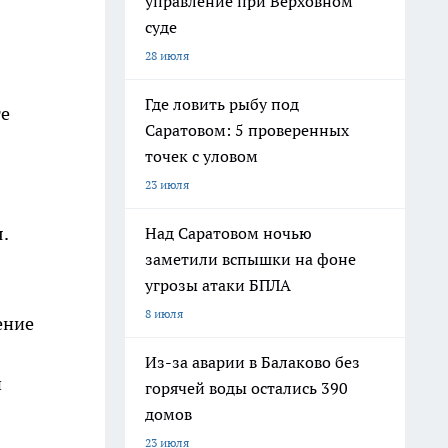
управление при Верховном
суде
28 июля
Где ловить рыбу под
те
Саратовом: 5 проверенных
точек с уловом
23 июля
.
Над Саратовом ночью
заметили вспышки на фоне
угрозы атаки БПЛА
8 июля
ение
Из-за аварии в Балаково без
й
горячей воды остались 390
домов
23 июля