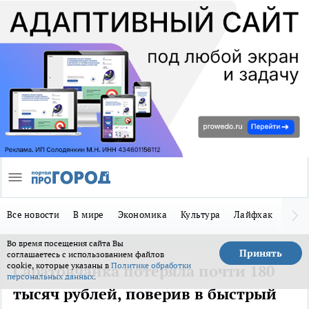
Все новости
В мире
Экономика
Культура
Лайфхак
Здор
Во время посещения сайта Вы
Принять
соглашаетесь с использованием файлов
cookie, которые указаны в
Политике обработки
Саратовчанка потеряла почти 180
персональных данных
.
тысяч рублей, поверив в быстрый