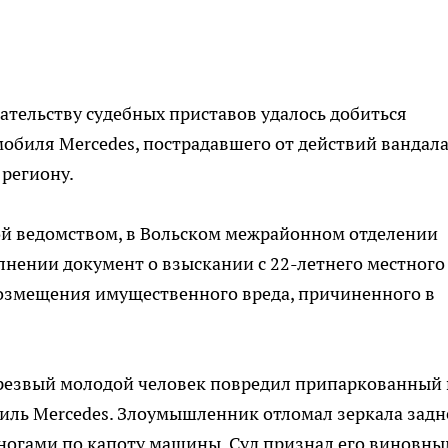
ательству судебных приставов удалось добиться
биля Mercedes, пострадавшего от действий вандала
региону.
й ведомством, в Вольском межрайонном отделении
лнении документ о взыскании с 22-летнего местного
озмещения имущественного вреда, причиненного в
резвый молодой человек повредил припаркованный 
иль Mercedes. Злоумышленник отломал зеркала задн
 ногами по капоту машины. Суд признал его виновны