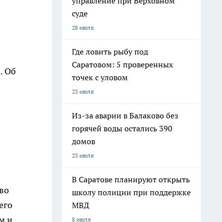
управление при Верховном
суде
28 июля
Где ловить рыбу под
Саратовом: 5 проверенных
. Об
точек с уловом
23 июля
Из-за аварии в Балаково без
горячей воды остались 390
домов
23 июля
В Саратове планируют открыть
во
школу полиции при поддержке
его
МВД
м и
8 июля