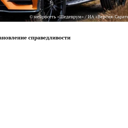
© нейросеть «Шедеврум» / ИА «Версия-Сарат
тановление справедливости