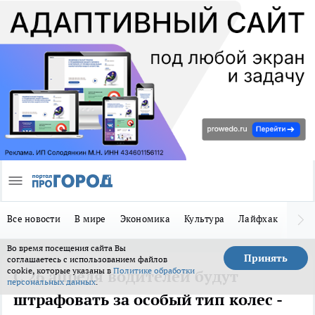
Все новости
В мире
Экономика
Культура
Лайфхак
Здор
Во время посещения сайта Вы
Принять
соглашаетесь с использованием файлов
cookie, которые указаны в
Политике обработки
С 26 апреля водителей будут
персональных данных
.
штрафовать за особый тип колес -