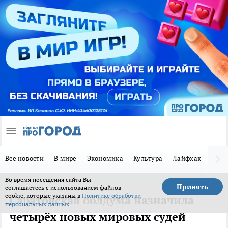
Все новости
В мире
Экономика
Культура
Лайфхак
Здор
Во время посещения сайта Вы
Принять
соглашаетесь с использованием файлов
cookie, которые указаны в
Политике обработки
Саратовская облдума назначила
персональных данных
.
четырёх новых мировых судей