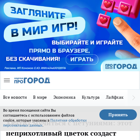
Все новости
В мире
Экономика
Культура
Лайфхак
Здор
Во время посещения сайта Вы
Принять
соглашаетесь с использованием файлов
cookie, которые указаны в
Политике обработки
Хватит мучиться с петуниями: этот
персональных данных
.
неприхотливый цветок создаст